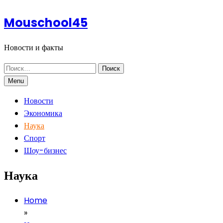
Skip
Mouschool45
to
content
Новости и факты
Найти:
Menu
Новости
Экономика
Наука
Спорт
Шоу-бизнес
Наука
Home
»