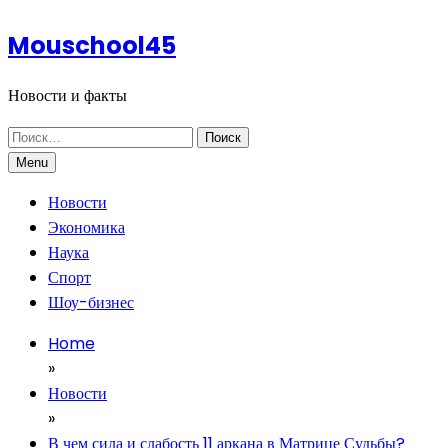
Skip
Mouschool45
to
content
Новости и факты
Найти:
Menu
Новости
Экономика
Наука
Спорт
Шоу-бизнес
Home
»
Новости
»
В чем сила и слабость 11 аркана в Матрице Судьбы?