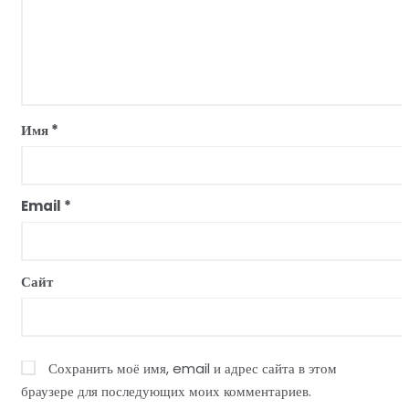
Имя
*
Email
*
Сайт
Сохранить моё имя, email и адрес сайта в этом
браузере для последующих моих комментариев.