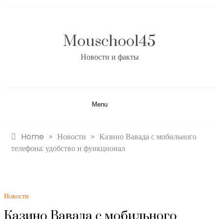
Skip
to
content
Mouschool45
Новости и факты
Menu
Home
»
Новости
»
Казино Вавада с мобильного
телефона: удобство и функционал
Новости
Казино Вавада с мобильного