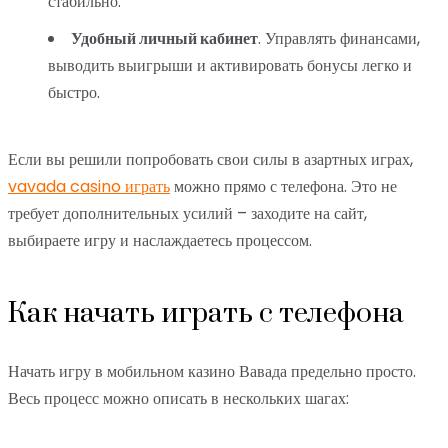
стабильно.
Удобный личный кабинет
. Управлять финансами,
выводить выигрыши и активировать бонусы легко и
быстро.
Если вы решили попробовать свои силы в азартных играх,
vavada casino играть
можно прямо с телефона. Это не
требует дополнительных усилий – заходите на сайт,
выбираете игру и наслаждаетесь процессом.
Как начать играть с телефона
Начать игру в мобильном казино Вавада предельно просто.
Весь процесс можно описать в нескольких шагах: