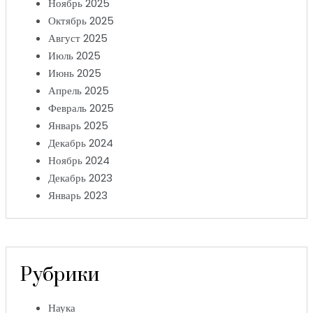
Ноябрь 2025
Октябрь 2025
Август 2025
Июль 2025
Июнь 2025
Апрель 2025
Февраль 2025
Январь 2025
Декабрь 2024
Ноябрь 2024
Декабрь 2023
Январь 2023
Рубрики
Наука