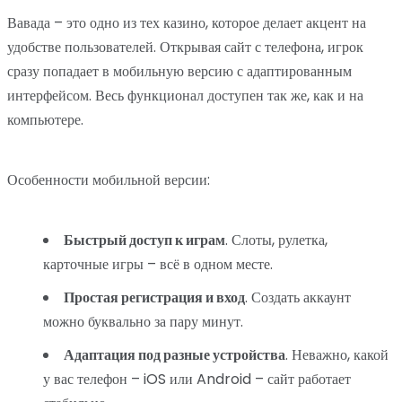
Вавада – это одно из тех казино, которое делает акцент на
удобстве пользователей. Открывая сайт с телефона, игрок
сразу попадает в мобильную версию с адаптированным
интерфейсом. Весь функционал доступен так же, как и на
компьютере.
Особенности мобильной версии:
Быстрый доступ к играм
. Слоты, рулетка,
карточные игры – всё в одном месте.
Простая регистрация и вход
. Создать аккаунт
можно буквально за пару минут.
Адаптация под разные устройства
. Неважно, какой
у вас телефон – iOS или Android – сайт работает