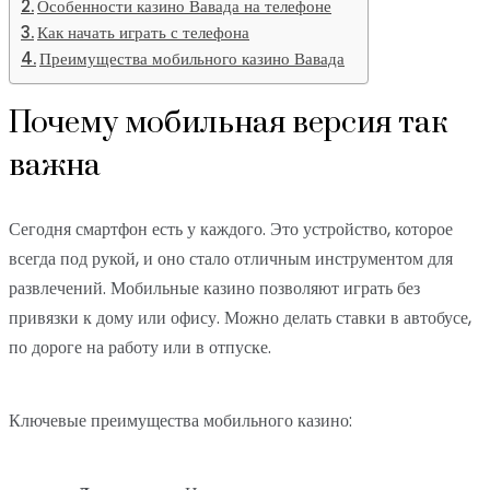
Особенности казино Вавада на телефоне
Как начать играть с телефона
Преимущества мобильного казино Вавада
Почему мобильная версия так
важна
Сегодня смартфон есть у каждого. Это устройство, которое
всегда под рукой, и оно стало отличным инструментом для
развлечений. Мобильные казино позволяют играть без
привязки к дому или офису. Можно делать ставки в автобусе,
по дороге на работу или в отпуске.
Ключевые преимущества мобильного казино: