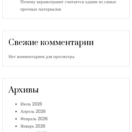
Почему керамогранит считается одним из самых
прочных материалов
Свежие комментарии
Нет комментариев для просмотра.
Архивы
Июль 2026
Апрель 2026
Февраль 2026
Январь 2026