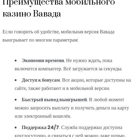
Преимущества мобильного
казино Вавада
Если говорить об удобстве, мобильная версия Вавада
выигрывает по многим параметрам:
Экономия времени
. Не нужно ждать, пока
включится компьютер. Всё загружается за секунды.
Доступ к бонусам
. Все акции, которые доступны на
сайте, также работают и в мобильной версии.
Быстрый вывод выигрышей
. В любой момент
можно запросить выплату и получить деньги на карту
или электронный кошелёк.
Поддержка 24/7
. Служба поддержки доступна
круглосуточно, и связаться с ней можно даже ночью.